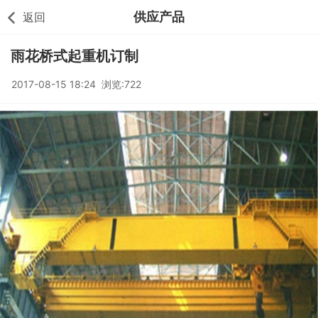
供应产品
返回
雨花桥式起重机订制
2017-08-15 18:24 浏览:722