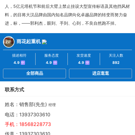
人，5亿元塔机节和前后大臂上禁止挂设大型宣传标语及其他挡风材
料，的目将大汉品牌由国内知名品牌向化卓越品牌的转变而努力奋
进，标，——郭利杰，眼到、手到、心到，不良自然跑不掉。
雨花起重机
描述相符
服务态度
发货速度
关注人数
4.9
4.9
4.9
892
中
中
中
全部商品
进店逛逛
联系方式
姓名：销售部(先生)
经理
电话：
13937303610
手机：
18568228773
传真：13937303610