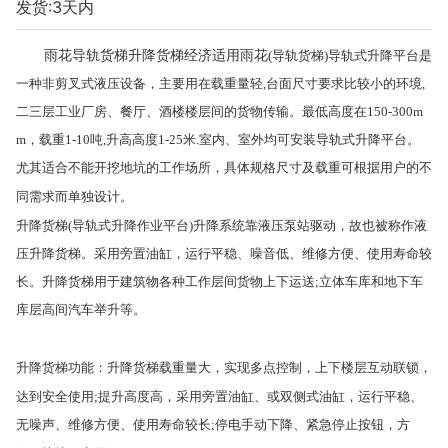
发货:3天内
雨花导轨货梯升降货梯经济适用雨花
(导轨货梯)导轨式升降平台是
一种非剪叉式液压设备，主要用在载重量轻,台面尺寸要求比较小的环境,
二三层工业厂房、餐厅、酒楼楼层间的货物传输。最低高度在150-300m
m，载重1-10吨,升高高度1-25米.室内、室外均可安装导轨式升降平台。
尤其适合不能开挖地坑的工作场所，具体规格尺寸及载重可根据用户的不
同需求而单独设计。
升降货梯
(导轨式升降作业平台)升降系统靠液压泵站驱动，故也被称作液
压升降货梯。采用旁置油缸，运行平稳、噪音低、维修方便、使用寿命较
长。升降货梯用于建筑物各种工作层间货物上下运送;立体车库和地下车
库层高间汽车举升等。
升降货梯功能：升降货梯载重量大，实现多点控制，上下楼层互动联锁，
达到安全使用
;提升高度高，采用旁置油缸、或双侧式油缸，运行平稳、
无噪声、维修方便、使用寿命较长;停电手动下降、紧急停止按钮，方