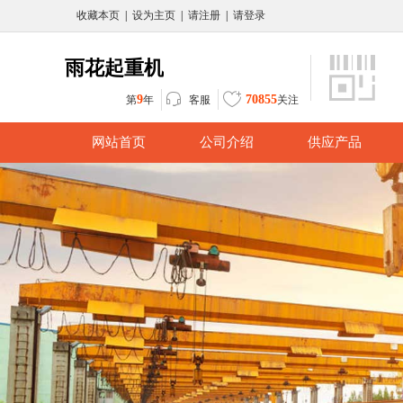
收藏本页
|
设为主页
|
请注册
|
请登录
雨花起重机
9
70855
客服
第
年
关注
网站首页
公司介绍
供应产品