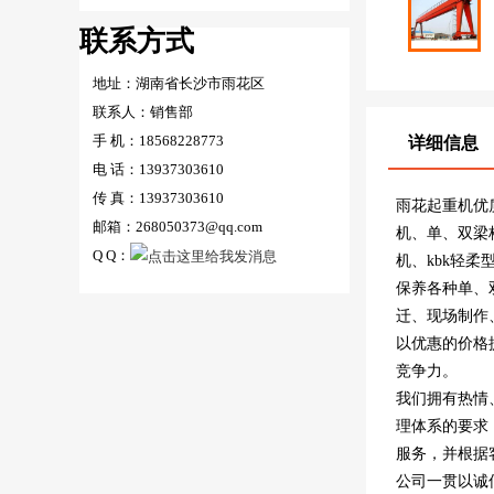
联系方式
地址：湖南省长沙市雨花区
联系人：销售部
手 机：18568228773
详细信息
电 话：13937303610
传 真：13937303610
雨花起重机优
邮箱：268050373@qq.com
机、单、双梁
Q Q：
机、kbk轻
保养各种单、
迁、现场制作、
以优惠的价格
竞争力。
我们拥有热情
理体系的要求
服务，并根据
公司一贯以诚