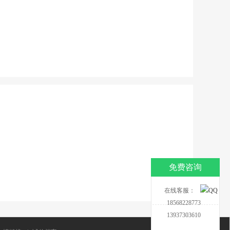
免费咨询
在线客服：
18568228773
13937303610