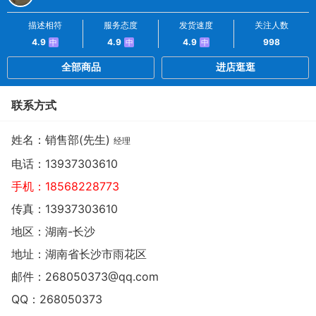
描述相符
服务态度
发货速度
关注人数
4.9
4.9
4.9
998
中
中
中
全部商品
进店逛逛
联系方式
姓名：销售部(先生)
经理
电话：
13937303610
手机：
18568228773
传真：13937303610
地区：湖南-长沙
地址：
湖南省长沙市雨花区
邮件：
268050373@qq.com
QQ：
268050373